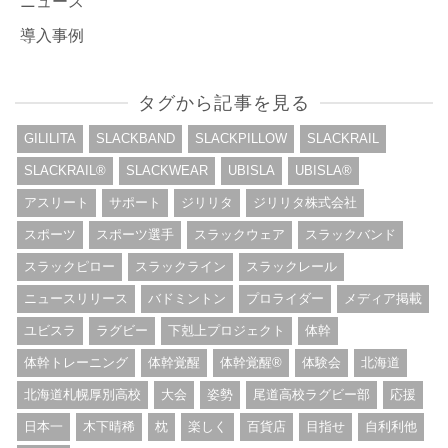
ニュース
導入事例
タグから記事を見る
GILILITA
SLACKBAND
SLACKPILLOW
SLACKRAIL
SLACKRAIL®︎
SLACKWEAR
UBISLA
UBISLA®︎
アスリート
サポート
ジリリタ
ジリリタ株式会社
スポーツ
スポーツ選手
スラックウェア
スラックバンド
スラックピロー
スラックライン
スラックレール
ニュースリリース
バドミントン
プロライダー
メディア掲載
ユビスラ
ラグビー
下剋上プロジェクト
体幹
体幹トレーニング
体幹覚醒
体幹覚醒®︎
体験会
北海道
北海道札幌厚別高校
大会
姿勢
尾道高校ラグビー部
応援
日本一
木下晴稀
枕
楽しく
百貨店
目指せ
自利利他