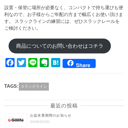
設置・保管に場所が必要なく、コンパクトで持ち運びも便
利なので、お子様からご年配の方まで幅広くお使い頂けま
す。 スラックラインの練習には、ぜひスラックレールを
ご検討ください。
商品についてのお問い合わせはコチラ
Facebook
Twitter
Line
Evernote
Hatena
Share
TAGS:
スラックライン
最近の投稿
お盆休業期間のお知らせ
2026年8月3日