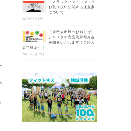
「スラックバンド エス」の
お取り扱いに関する注意点
について
2026年6月1日
【展示会出展のお知らせ】
ジリリタ新商品展示即売会
を開催いたします！ご購入
者特典あり！
2026年5月22日
下
れ
日