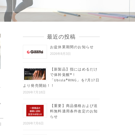
最近の投稿
お盆休業期間のお知らせ
2026年8月3日
【新製品】指にはめるだけ
で体幹覚醒®︎！
「Ubisla®︎RING」を7月17日
より発売開始！！
ー
2026年7月18日
ッ
【重要】商品価格および送
料無料適用条件改定のお知
らせ
2026年7月6日
日