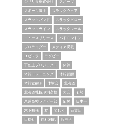
ジリリタ株式会社
スポーツ
スポーツ選手
スラックウェア
スラックバンド
スラックピロー
スラックライン
スラックレール
ニュースリリース
バドミントン
プロライダー
メディア掲載
ユビスラ
ラグビー
下剋上プロジェクト
体幹
体幹トレーニング
体幹覚醒
体幹覚醒®︎
体験会
北海道
北海道札幌厚別高校
大会
姿勢
尾道高校ラグビー部
応援
日本一
木下晴稀
枕
楽しく
百貨店
目指せ
自利利他
販売会