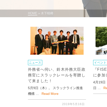
HOME
»
木下晴稀
ニュース
イベント
外務省へ伺い、鈴木外務大臣政
『FISE
務官にスラックレールを寄贈し
に参加
て来ました！
4月19
5月9日（木）。 スラックライン推進
日 …
R
機構 …
Read More
2019年5月16日