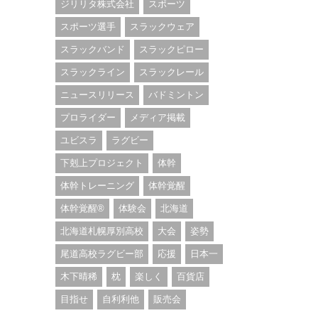
ジリリタ株式会社
スポーツ
スポーツ選手
スラックウェア
スラックバンド
スラックピロー
スラックライン
スラックレール
ニュースリリース
バドミントン
プロライダー
メディア掲載
ユビスラ
ラグビー
下剋上プロジェクト
体幹
体幹トレーニング
体幹覚醒
体幹覚醒®︎
体験会
北海道
北海道札幌厚別高校
大会
姿勢
尾道高校ラグビー部
応援
日本一
木下晴稀
枕
楽しく
百貨店
目指せ
自利利他
販売会