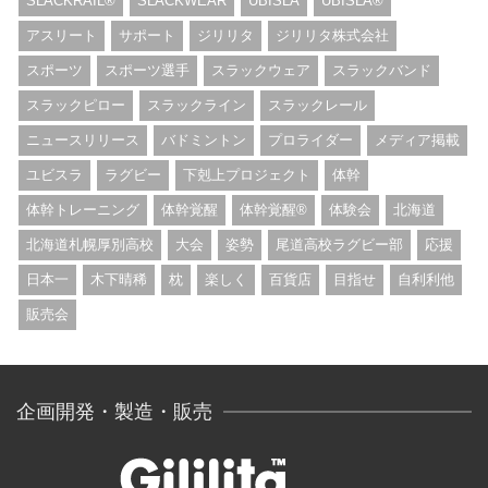
SLACKRAIL®︎
SLACKWEAR
UBISLA
UBISLA®︎
アスリート
サポート
ジリリタ
ジリリタ株式会社
スポーツ
スポーツ選手
スラックウェア
スラックバンド
スラックピロー
スラックライン
スラックレール
ニュースリリース
バドミントン
プロライダー
メディア掲載
ユビスラ
ラグビー
下剋上プロジェクト
体幹
体幹トレーニング
体幹覚醒
体幹覚醒®︎
体験会
北海道
北海道札幌厚別高校
大会
姿勢
尾道高校ラグビー部
応援
日本一
木下晴稀
枕
楽しく
百貨店
目指せ
自利利他
販売会
企画開発・製造・販売