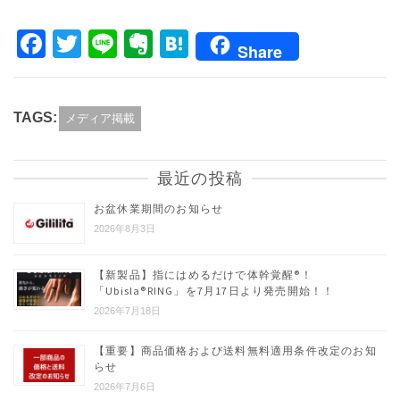
Facebook
Twitter
Line
Evernote
Hatena
Share
TAGS:
メディア掲載
最近の投稿
お盆休業期間のお知らせ
2026年8月3日
【新製品】指にはめるだけで体幹覚醒®︎！
「Ubisla®︎RING」を7月17日より発売開始！！
2026年7月18日
【重要】商品価格および送料無料適用条件改定のお知
らせ
2026年7月6日