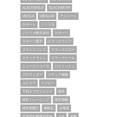
SLACKRAIL®︎
SLACKWEAR
UBISLA
UBISLA®︎
アスリート
サポート
ジリリタ
ジリリタ株式会社
スポーツ
スポーツ選手
スラックウェア
スラックバンド
スラックピロー
スラックライン
スラックレール
ニュースリリース
バドミントン
プロライダー
メディア掲載
ユビスラ
ラグビー
下剋上プロジェクト
体幹
体幹トレーニング
体幹覚醒
体幹覚醒®︎
体験会
北海道
北海道札幌厚別高校
大会
姿勢