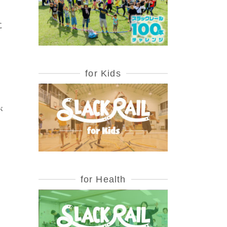
に
。
for Kids
が
for Health