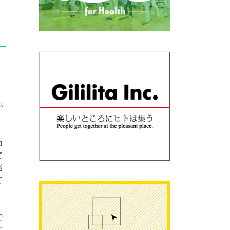
が
コ
て
当
て
で
丈