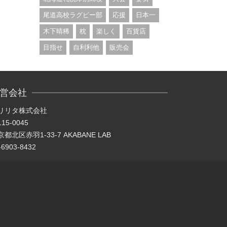
尾道高校ラグビー部
応援
日本一
木下晴稀
枕
楽しく
百貨店
目指せ
自利利他
販売会
営会社
リリタ株式会社
15-0045
都北区赤羽1-33-7 AKABANE LAB
-6903-8432