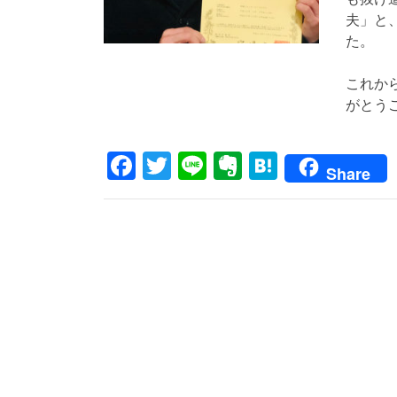
夫」と
た。
これか
がとう
Facebook
Twitter
Line
Evernote
Hatena
Share