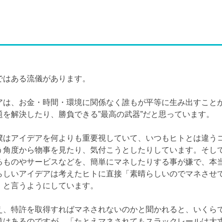
ではある流儀があります。
アは、お金・時間・環境に関係なく誰もが平等に生み出すこと
題を解決したり、勝負できる”最高の武器”だと思っています。
僕はアイデアを何よりも重要視していて、いつもヒトとは違う
う角度から物事を見たり、気付こうとしたりしています。そし
るものやサービスなどを、簡単にマネしたりする事が嫌で、本
らしいアイデアは考えたヒトに直接「素晴らしいのでマネさせ
」と言うようにしています。
え、特許を取得すればマネされないのかと聞かれると、いくら
道はあるのですが…「たとえマネされてもスラックレールは大