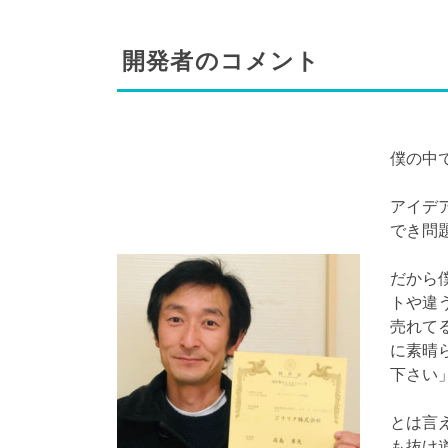
開発者のコメント
僕の中
アイデ
でき問
だから
トや違
売れて
に素晴
下さい
とは言
も抜け