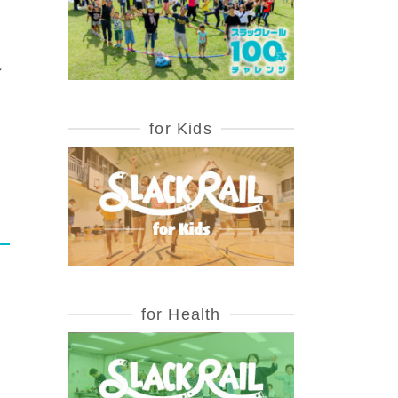
れ
for Kids
for Health