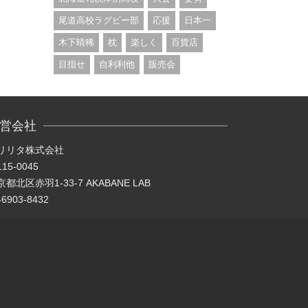
尾道高校ラグビー部
応援
日本一
木下晴稀
枕
楽しく
百貨店
目指せ
自利利他
販売会
営会社
リリタ株式会社
15-0045
都北区赤羽1-33-7 AKABANE LAB
-6903-8432