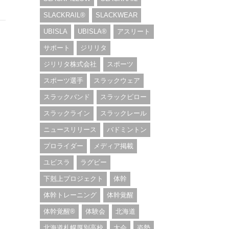
SLACKRAIL®︎
SLACKWEAR
UBISLA
UBISLA®︎
アスリート
サポート
ジリリタ
ジリリタ株式会社
スポーツ
スポーツ選手
スラックウェア
スラックバンド
スラックピロー
スラックライン
スラックレール
ニュースリリース
バドミントン
プロライダー
メディア掲載
ユビスラ
ラグビー
下剋上プロジェクト
体幹
体幹トレーニング
体幹覚醒
体幹覚醒®︎
体験会
北海道
北海道札幌厚別高校
大会
姿勢