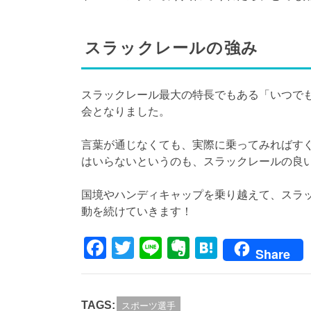
スラックレールの強み
スラックレール最大の特長でもある「いつで
会となりました。
言葉が通じなくても、実際に乗ってみればす
はいらないというのも、スラックレールの良
国境やハンディキャップを乗り越えて、スラ
動を続けていきます！
Facebook
Twitter
Line
Evernote
Hatena
Share
TAGS:
スポーツ選手