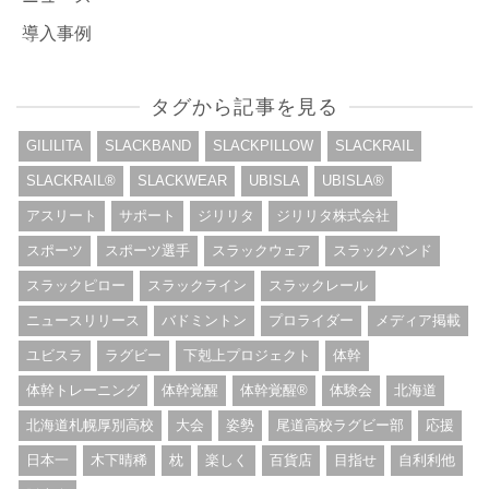
導入事例
タグから記事を見る
GILILITA
SLACKBAND
SLACKPILLOW
SLACKRAIL
SLACKRAIL®︎
SLACKWEAR
UBISLA
UBISLA®︎
アスリート
サポート
ジリリタ
ジリリタ株式会社
スポーツ
スポーツ選手
スラックウェア
スラックバンド
スラックピロー
スラックライン
スラックレール
ニュースリリース
バドミントン
プロライダー
メディア掲載
ユビスラ
ラグビー
下剋上プロジェクト
体幹
体幹トレーニング
体幹覚醒
体幹覚醒®︎
体験会
北海道
北海道札幌厚別高校
大会
姿勢
尾道高校ラグビー部
応援
日本一
木下晴稀
枕
楽しく
百貨店
目指せ
自利利他