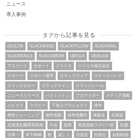
ニュース
導入事例
タグから記事を見る
GILILITA
SLACKBAND
SLACKPILLOW
SLACKRAIL
SLACKRAIL®︎
SLACKWEAR
UBISLA
UBISLA®︎
アスリート
サポート
ジリリタ
ジリリタ株式会社
スポーツ
スポーツ選手
スラックウェア
スラックバンド
スラックピロー
スラックライン
スラックレール
ニュースリリース
バドミントン
プロライダー
メディア掲載
ユビスラ
ラグビー
下剋上プロジェクト
体幹
体幹トレーニング
体幹覚醒
体幹覚醒®︎
体験会
北海道
北海道札幌厚別高校
大会
姿勢
尾道高校ラグビー部
応援
日本一
木下晴稀
枕
楽しく
百貨店
目指せ
自利利他