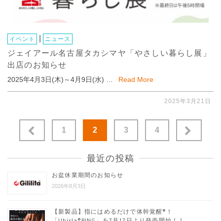
|
イベント
ニュース
ジェイアール名古屋タカシマヤ「やさしい暮らし展」
出店のお知らせ
2025年4月3日(木)～4月9日(水) …
Read More
2025年3月21日
投
1
2
3
4
稿
の
最近の投稿
ペ
お盆休業期間のお知らせ
ー
2026年8月3日
ジ
送
【新製品】指にはめるだけで体幹覚醒®︎！
「Ubisla®︎RING」を7月17日より発売開始！！