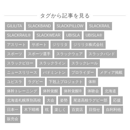
タグから記事を見る
GILILITA
SLACKBAND
SLACKPILLOW
SLACKRAIL
SLACKRAIL®︎
SLACKWEAR
UBISLA
UBISLA®︎
アスリート
サポート
ジリリタ
ジリリタ株式会社
スポーツ
スポーツ選手
スラックウェア
スラックバンド
スラックピロー
スラックライン
スラックレール
ニュースリリース
バドミントン
プロライダー
メディア掲載
ユビスラ
ラグビー
下剋上プロジェクト
体幹
体幹トレーニング
体幹覚醒
体幹覚醒®︎
体験会
北海道
北海道札幌厚別高校
大会
姿勢
尾道高校ラグビー部
応援
日本一
木下晴稀
枕
楽しく
百貨店
目指せ
自利利他
販売会