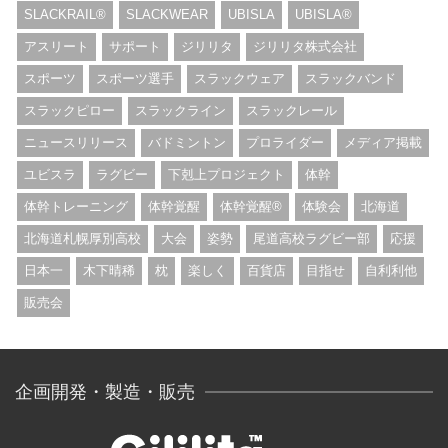
SLACKRAIL®︎
SLACKWEAR
UBISLA
UBISLA®︎
アスリート
サポート
ジリリタ
ジリリタ株式会社
スポーツ
スポーツ選手
スラックウェア
スラックバンド
スラックピロー
スラックライン
スラックレール
ニュースリリース
バドミントン
プロライダー
メディア掲載
ユビスラ
ラグビー
下剋上プロジェクト
体幹
体幹トレーニング
体幹覚醒
体幹覚醒®︎
体験会
北海道
北海道札幌厚別高校
大会
姿勢
尾道高校ラグビー部
応援
日本一
木下晴稀
枕
楽しく
百貨店
目指せ
自利利他
販売会
企画開発・製造・販売