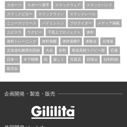
スポーツ
スポーツ選手
スラックウェア
スラックバンド
スラックピロー
スラックライン
スラックレール
ニュースリリース
バドミントン
プロライダー
メディア掲載
ユビスラ
ラグビー
下剋上プロジェクト
体幹
体幹トレーニング
体幹覚醒
体幹覚醒®︎
体験会
北海道
北海道札幌厚別高校
大会
姿勢
尾道高校ラグビー部
応援
日本一
木下晴稀
枕
楽しく
百貨店
目指せ
自利利他
販売会
企画開発・製造・販売