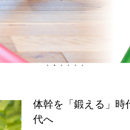
体幹を「鍛える」時
代へ