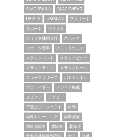
SLACKRAIL®︎
SLACKWEAR
UBISLA
UBISLA®︎
アスリート
サポート
ジリリタ
ジリリタ株式会社
スポーツ
スポーツ選手
スラックウェア
スラックバンド
スラックピロー
スラックライン
スラックレール
ニュースリリース
バドミントン
プロライダー
メディア掲載
ユビスラ
ラグビー
下剋上プロジェクト
体幹
体幹トレーニング
体幹覚醒
体幹覚醒®︎
体験会
北海道
北海道札幌厚別高校
大会
姿勢