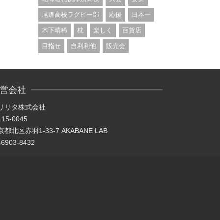
尾道高校ラグビー部
応援
日本一
木下晴稀
枕
楽しく
百貨店
目指せ
自利利他
販売会
営会社
リリタ株式会社
15-0045
都北区赤羽1-33-7 AKABANE LAB
-6903-8432