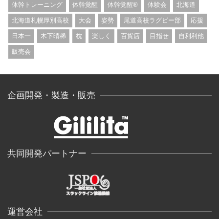
体幹トレーニング
体幹覚醒
体幹覚醒®︎
体験会
北海道
北海道札幌厚別高校
大会
姿勢
尾道高校ラグビー部
応援
日本一
木下晴稀
枕
楽しく
百貨店
目指せ
自利利他
販売会
企画開発・製造・販売
共同開発パートナー
運営会社