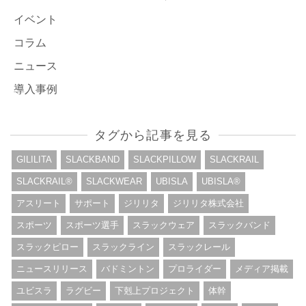
イベント
コラム
ニュース
導入事例
タグから記事を見る
GILILITA
SLACKBAND
SLACKPILLOW
SLACKRAIL
SLACKRAIL®︎
SLACKWEAR
UBISLA
UBISLA®︎
アスリート
サポート
ジリリタ
ジリリタ株式会社
スポーツ
スポーツ選手
スラックウェア
スラックバンド
スラックピロー
スラックライン
スラックレール
ニュースリリース
バドミントン
プロライダー
メディア掲載
ユビスラ
ラグビー
下剋上プロジェクト
体幹