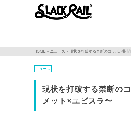
HOME
»
ニュース
»
現状を打破する禁断のコラボが期間
ニュース
現状を打破する禁断の
メット×ユビスラ〜