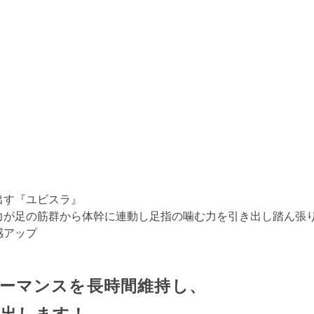
出す『ユビスラ』
力が足の筋群から体幹に連動し足指の噛む力を引き出し踏ん張
感アップ
ーマンスを長時間維持し、