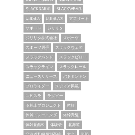
SLACKRAIL®︎
SLACKWEAR
UBISLA
UBISLA®︎
アスリート
サポート
ジリリタ
ジリリタ株式会社
スポーツ
スポーツ選手
スラックウェア
スラックバンド
スラックピロー
スラックライン
スラックレール
ニュースリリース
バドミントン
プロライダー
メディア掲載
ユビスラ
ラグビー
下剋上プロジェクト
体幹
体幹トレーニング
体幹覚醒
体幹覚醒®︎
体験会
北海道
北海道札幌厚別高校
大会
姿勢