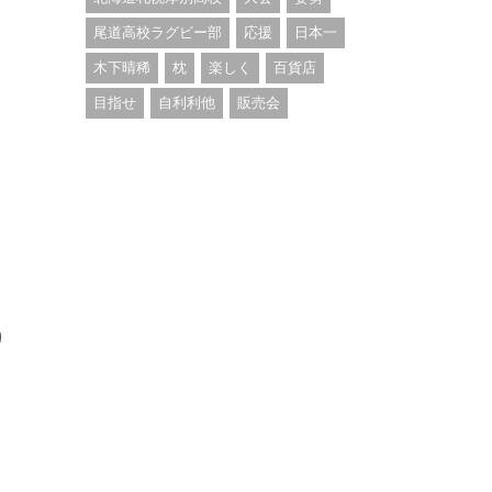
尾道高校ラグビー部
応援
日本一
木下晴稀
枕
楽しく
百貨店
目指せ
自利利他
販売会
り