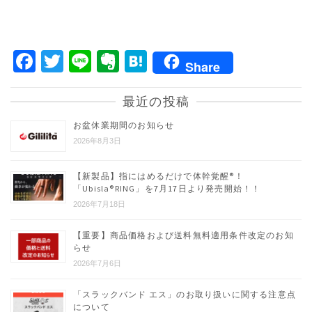
Facebook
Twitter
Line
Evernote
Hatena
Share
最近の投稿
お盆休業期間のお知らせ
2026年8月3日
【新製品】指にはめるだけで体幹覚醒®︎！
「Ubisla®︎RING」を7月17日より発売開始！！
2026年7月18日
【重要】商品価格および送料無料適用条件改定のお知
らせ
2026年7月6日
「スラックバンド エス」のお取り扱いに関する注意点
について