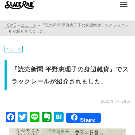
HOME
»
ニュース
»
『読売新聞 平野恵理子の身辺雑貨』でスラックレ
ールが紹介されました。
ニュース
『読売新聞 平野恵理子の身辺雑貨』でス
ラックレールが紹介されました。
2023年7月28日
Facebook
Twitter
Line
Evernote
Hatena
Share