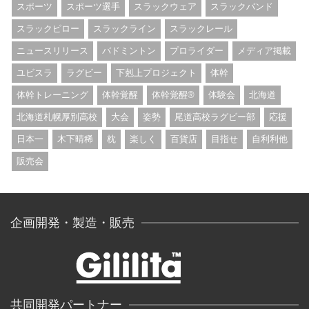
スポーツ
スポーツ選手
スラックウェア
スラックバンド
スラックピロー
スラックライン
スラックレール
ニュースリリース
バドミントン
プロライダー
メディア掲載
ユビスラ
ラグビー
下剋上プロジェクト
体幹
体幹トレーニング
体幹覚醒
体幹覚醒®︎
体験会
北海道
北海道札幌厚別高校
大会
姿勢
尾道高校ラグビー部
応援
日本一
木下晴稀
枕
楽しく
百貨店
目指せ
自利利他
販売会
企画開発・製造・販売
共同開発パートナー