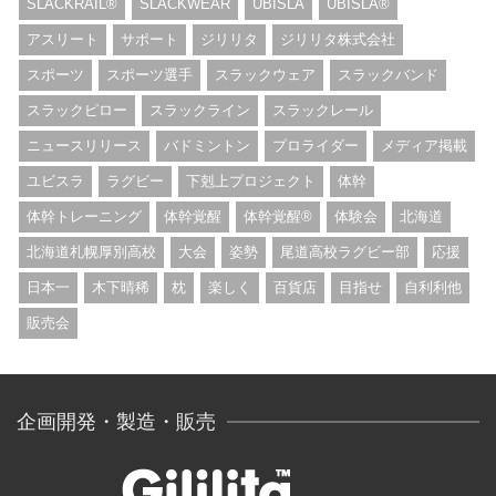
SLACKRAIL®︎
SLACKWEAR
UBISLA
UBISLA®︎
アスリート
サポート
ジリリタ
ジリリタ株式会社
スポーツ
スポーツ選手
スラックウェア
スラックバンド
スラックピロー
スラックライン
スラックレール
ニュースリリース
バドミントン
プロライダー
メディア掲載
ユビスラ
ラグビー
下剋上プロジェクト
体幹
体幹トレーニング
体幹覚醒
体幹覚醒®︎
体験会
北海道
北海道札幌厚別高校
大会
姿勢
尾道高校ラグビー部
応援
日本一
木下晴稀
枕
楽しく
百貨店
目指せ
自利利他
販売会
企画開発・製造・販売