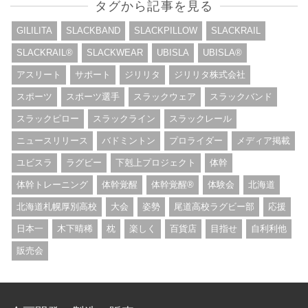
タグから記事を見る
GILILITA
SLACKBAND
SLACKPILLOW
SLACKRAIL
SLACKRAIL®︎
SLACKWEAR
UBISLA
UBISLA®︎
アスリート
サポート
ジリリタ
ジリリタ株式会社
スポーツ
スポーツ選手
スラックウェア
スラックバンド
スラックピロー
スラックライン
スラックレール
ニュースリリース
バドミントン
プロライダー
メディア掲載
ユビスラ
ラグビー
下剋上プロジェクト
体幹
体幹トレーニング
体幹覚醒
体幹覚醒®︎
体験会
北海道
北海道札幌厚別高校
大会
姿勢
尾道高校ラグビー部
応援
日本一
木下晴稀
枕
楽しく
百貨店
目指せ
自利利他
販売会