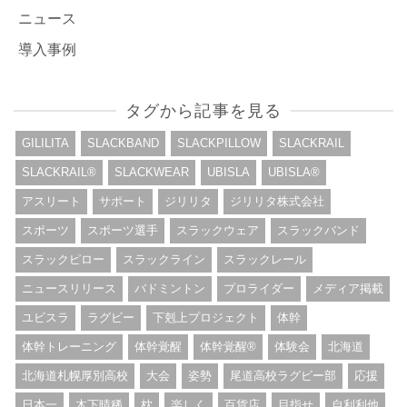
ニュース
導入事例
タグから記事を見る
GILILITA
SLACKBAND
SLACKPILLOW
SLACKRAIL
SLACKRAIL®︎
SLACKWEAR
UBISLA
UBISLA®︎
アスリート
サポート
ジリリタ
ジリリタ株式会社
スポーツ
スポーツ選手
スラックウェア
スラックバンド
スラックピロー
スラックライン
スラックレール
ニュースリリース
バドミントン
プロライダー
メディア掲載
ユビスラ
ラグビー
下剋上プロジェクト
体幹
体幹トレーニング
体幹覚醒
体幹覚醒®︎
体験会
北海道
北海道札幌厚別高校
大会
姿勢
尾道高校ラグビー部
応援
日本一
木下晴稀
枕
楽しく
百貨店
目指せ
自利利他