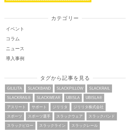
カテゴリー
イベント
コラム
ニュース
導入事例
タグから記事を見る
GILILITA
SLACKBAND
SLACKPILLOW
SLACKRAIL
SLACKRAIL®︎
SLACKWEAR
UBISLA
UBISLA®︎
アスリート
サポート
ジリリタ
ジリリタ株式会社
スポーツ
スポーツ選手
スラックウェア
スラックバンド
スラックピロー
スラックライン
スラックレール