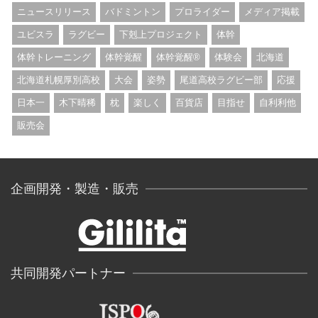
ニュースリリース
バドミントン
プロライダー
メディア掲載
ユビスラ
ラグビー
下剋上プロジェクト
体幹
体幹トレーニング
体幹覚醒
体幹覚醒®︎
体験会
北海道
北海道札幌厚別高校
大会
姿勢
尾道高校ラグビー部
応援
日本一
木下晴稀
枕
楽しく
百貨店
目指せ
自利利他
販売会
企画開発・製造・販売
共同開発パートナー